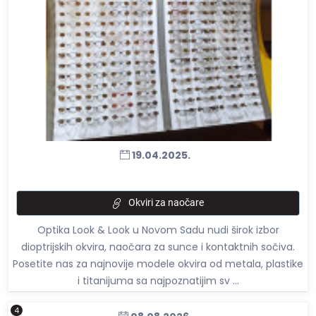
19.04.2025.
Okviri za naočare
Optika Look & Look u Novom Sadu nudi širok izbor
dioptrijskih okvira, naočara za sunce i kontaktnih sočiva.
Posetite nas za najnovije modele okvira od metala, plastike
i titanijuma sa najpoznatijim sv ...
4