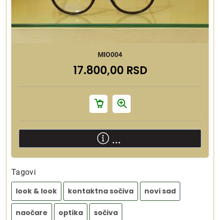
MIO004
17.800,00 RSD
...
Tagovi
look & look
kontaktna sočiva
novi sad
naočare
optika
sočiva