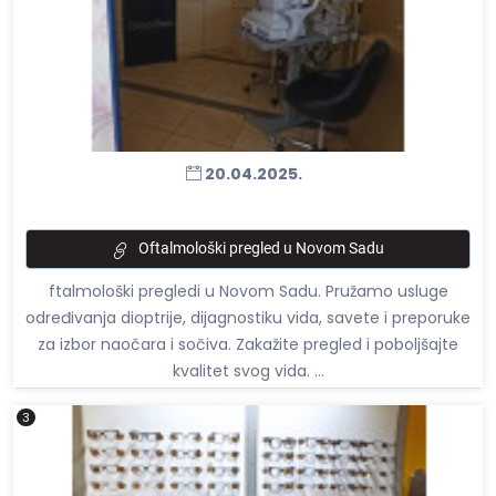
20.04.2025.
Oftalmološki pregled u Novom Sadu
ftalmološki pregledi u Novom Sadu. Pružamo usluge
određivanja dioptrije, dijagnostiku vida, savete i preporuke
za izbor naočara i sočiva. Zakažite pregled i poboljšajte
kvalitet svog vida. ...
3