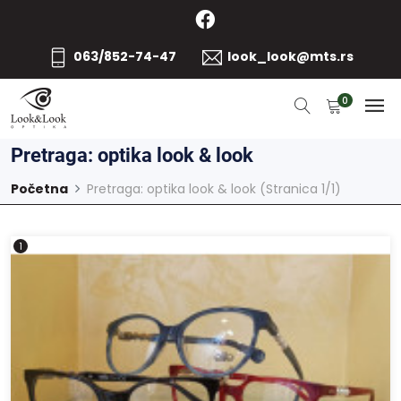
063/852-74-47
look_look@mts.rs
0
Pretraga: optika look & look
Početna
Pretraga: optika look & look (Stranica 1/1)
1