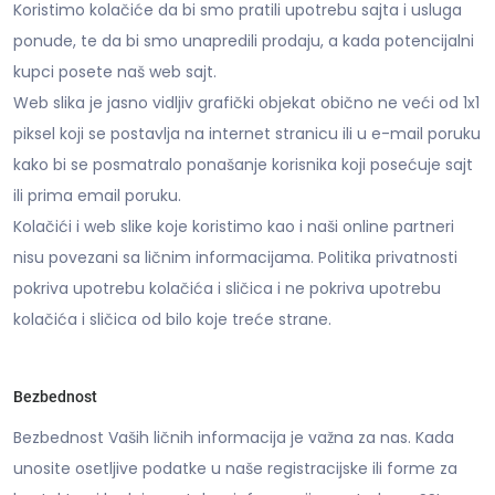
Koristimo kolačiće da bi smo pratili upotrebu sajta i usluga
ponude, te da bi smo unapredili prodaju, a kada potencijalni
kupci posete naš web sajt.
Web slika je jasno vidljiv grafički objekat obično ne veći od 1x1
piksel koji se postavlja na internet stranicu ili u e-mail poruku
kako bi se posmatralo ponašanje korisnika koji posećuje sajt
ili prima email poruku.
Kolačići i web slike koje koristimo kao i naši online partneri
nisu povezani sa ličnim informacijama. Politika privatnosti
pokriva upotrebu kolačića i sličica i ne pokriva upotrebu
kolačića i sličica od bilo koje treće strane.
Bezbednost
Bezbednost Vaših ličnih informacija je važna za nas. Kada
unosite osetljive podatke u naše registracijske ili forme za