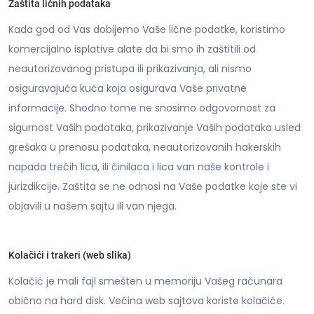
Zaštita ličnih podataka
Kada god od Vas dobijemo Vaše lične podatke, koristimo
komercijalno isplative alate da bi smo ih zaštitili od
neautorizovanog pristupa ili prikazivanja, ali nismo
osiguravajuća kuća koja osigurava Vaše privatne
informacije. Shodno tome ne snosimo odgovornost za
sigurnost Vaših podataka, prikazivanje Vaših podataka usled
grešaka u prenosu podataka, neautorizovanih hakerskih
napada trećih lica, ili činilaca i lica van naše kontrole i
jurizdikcije. Zaštita se ne odnosi na Vaše podatke koje ste vi
objavili u našem sajtu ili van njega.
Kolačići i trakeri (web slika)
Kolačić je mali fajl smešten u memoriju Vašeg računara
obično na hard disk. Većina web sajtova koriste kolačiće.