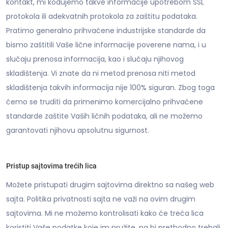
kontakt, mi kodujemo takve informacije upotrebom SSL
protokola ili adekvatnih protokola za zaštitu podataka.
Pratimo generalno prihvaćene industrijske standarde da
bismo zaštitili Vaše lične informacije poverene nama, i u
slučaju prenosa informacija, kao i slučaju njihovog
skladištenja. Vi znate da ni metod prenosa niti metod
skladištenja takvih informacija nije 100% siguran. Zbog toga
ćemo se truditi da primenimo komercijalno prihvaćene
standarde zaštite Vaših ličnih podataka, ali ne možemo
garantovati njihovu apsolutnu sigurnost.
Pristup sajtovima trećih lica
Možete pristupati drugim sajtovima direktno sa našeg web
sajta. Politika privatnosti sajta ne važi na ovim drugim
sajtovima. Mi ne možemo kontrolisati kako će treća lica
koristiti Vaše podatke koje im pružite, pa bi prethodno trebali