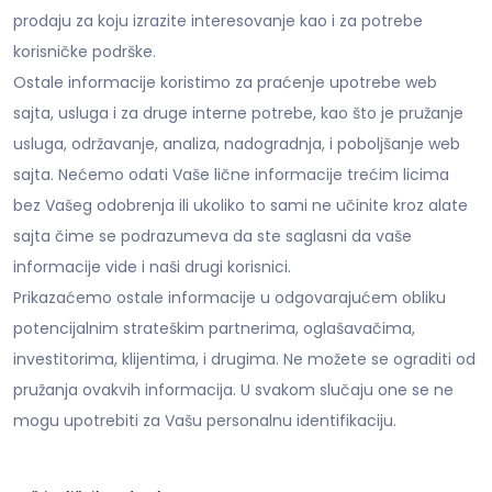
prodaju za koju izrazite interesovanje kao i za potrebe
korisničke podrške.
Ostale informacije koristimo za praćenje upotrebe web
sajta, usluga i za druge interne potrebe, kao što je pružanje
usluga, održavanje, analiza, nadogradnja, i poboljšanje web
sajta. Nećemo odati Vaše lične informacije trećim licima
bez Vašeg odobrenja ili ukoliko to sami ne učinite kroz alate
sajta čime se podrazumeva da ste saglasni da vaše
informacije vide i naši drugi korisnici.
Prikazaćemo ostale informacije u odgovarajućem obliku
potencijalnim strateškim partnerima, oglašavačima,
investitorima, klijentima, i drugima. Ne možete se ograditi od
pružanja ovakvih informacija. U svakom slučaju one se ne
mogu upotrebiti za Vašu personalnu identifikaciju.