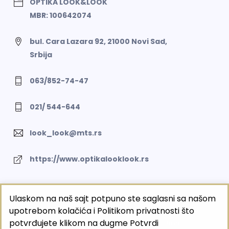
OPTIKA LOOK&LOOK
MBR: 100642074
bul. Cara Lazara 92, 21000 Novi Sad,
Srbija
063/852-74-47
021/ 544-644
look_look@mts.rs
https://www.optikalooklook.rs
Ulaskom na naš sajt potpuno ste saglasni sa našom
©2026 OPTIKA LOOK&LOOK
upotrebom kolačića i Politikom privatnosti što
BUTOBU - Izrada web sajta i internet prodavnice,
potvrđujete klikom na dugme Potvrdi
optimizacija sajtova, web marketing