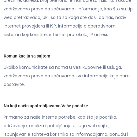
prezime, adresu, broj telefona, email adresu i slično. Takođe
zadržavamo pravo da sačuvamo i informacije, kao što su tip
web pretraživača, URL sajta sa koga ste došli do nas, naziv
internet provajdera ili ISP, informacije o operativnom
sistemu koji koristite, internet protokolu, IP adresi.
Komunikacija sa sajtom
Ukoliko komunicirate sa nama u vezi kupovine ili usluga,
zadržavamo pravo da sačuvamo sve informacije koje nam
dostavite.
Na koji način upotrebljavamo Vaše podatke
Primarno za naše interne potrebe, kao što je podrška,
održavanje, analiza i poboljšanje usluga web sajta,
ispunjavanje zahteva korisnika za informacijama, ponudu i