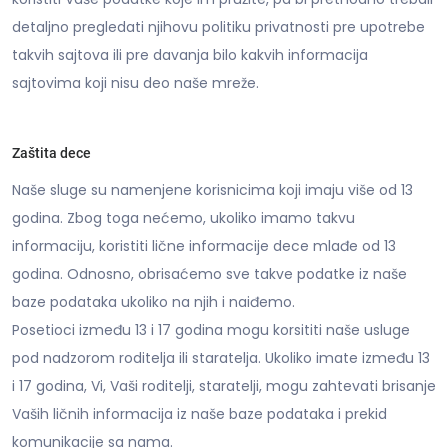
detaljno pregledati njihovu politiku privatnosti pre upotrebe
takvih sajtova ili pre davanja bilo kakvih informacija
sajtovima koji nisu deo naše mreže.
Zaštita dece
Naše sluge su namenjene korisnicima koji imaju više od 13
godina. Zbog toga nećemo, ukoliko imamo takvu
informaciju, koristiti lične informacije dece mlađe od 13
godina. Odnosno, obrisaćemo sve takve podatke iz naše
baze podataka ukoliko na njih i naiđemo.
Posetioci između 13 i 17 godina mogu korsititi naše usluge
pod nadzorom roditelja ili staratelja. Ukoliko imate između 13
i 17 godina, Vi, Vaši roditelji, staratelji, mogu zahtevati brisanje
Vaših ličnih informacija iz naše baze podataka i prekid
komunikacije sa nama.