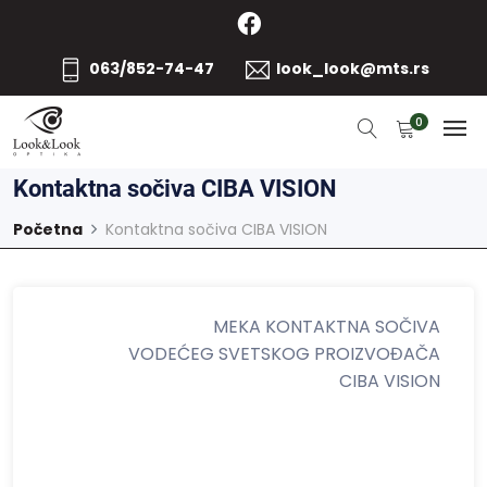
063/852-74-47
look_look@mts.rs
0
Kontaktna sočiva CIBA VISION
Početna
Kontaktna sočiva CIBA VISION
MEKA KONTAKTNA SOČIVA
VODEĆEG SVETSKOG PROIZVOĐAČA
CIBA VISION