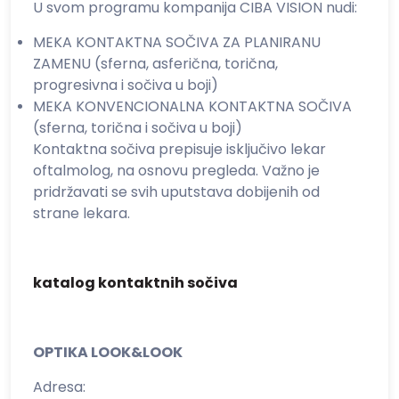
U svom programu kompanija CIBA VISION nudi:
MEKA KONTAKTNA SOČIVA ZA PLANIRANU
ZAMENU
(sferna, asferična, torična,
progresivna i sočiva u boji)
MEKA KONVENCIONALNA KONTAKTNA SOČIVA
(sferna, torična i sočiva u boji)
Kontaktna sočiva prepisuje isključivo lekar
oftalmolog, na osnovu pregleda. Važno je
pridržavati se svih uputstava dobijenih od
strane lekara.
katalog kontaktnih sočiva
OPTIKA LOOK&LOOK
Adresa: