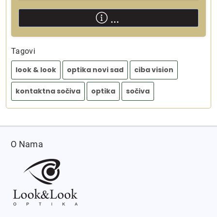
...
Tagovi
look & look
optika novi sad
ciba vision
kontaktna sočiva
optika
sočiva
O Nama