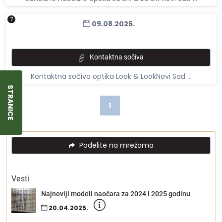
7
09.08.2026.
Kontaktna sočiva
Kontaktna sočiva optika Look & LookNovi Sad ...
STRANICE
1
Podelite na mrežama
Vesti
Najnoviji modeli naočara za 2024 i 2025 godinu
20.04.2025.