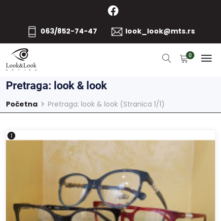
063/852-74-47
look_look@mts.rs
0
Pretraga: look & look
Početna
Pretraga: look & look (Stranica 1/1)
1