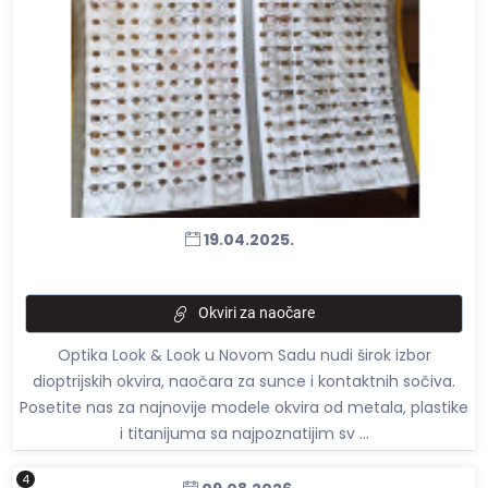
19.04.2025.
Okviri za naočare
Optika Look & Look u Novom Sadu nudi širok izbor
dioptrijskih okvira, naočara za sunce i kontaktnih sočiva.
Posetite nas za najnovije modele okvira od metala, plastike
i titanijuma sa najpoznatijim sv ...
4