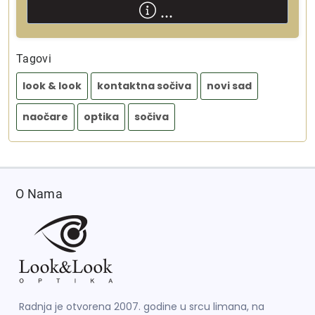
...
Tagovi
look & look
kontaktna sočiva
novi sad
naočare
optika
sočiva
O Nama
Radnja je otvorena 2007. godine u srcu limana, na