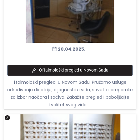
20.04.2025.
Oftalmološki pregled u Novom Sadu
ftalmološki pregledi u Novom Sadu. Pružamo usluge
određivanja dioptrije, dijagnostiku vida, savete i preporuke
za izbor naočara i sočiva. Zakažite pregled i poboljšajte
kvalitet svog vida. ...
3