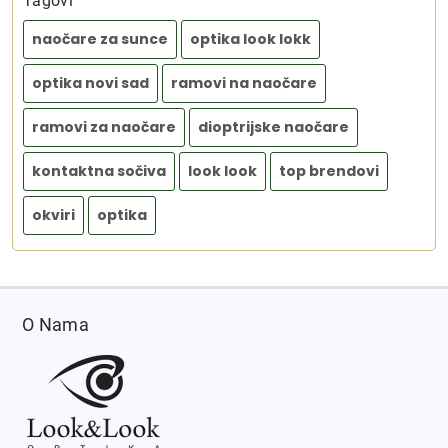
Tagovi
naočare za sunce
optika look lokk
optika novi sad
ramovi na naočare
ramovi za naočare
dioptrijske naočare
kontaktna sočiva
look look
top brendovi
okviri
optika
O Nama