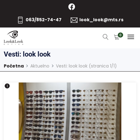
063/852-74-47
look_look@mts.rs
0
Vesti: look look
Početna
Aktuelno
Vesti: look look (stranica 1/1)
1