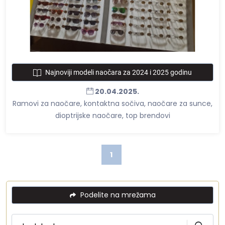
Najnoviji modeli naočara za 2024 i 2025 godinu
20.04.2025.
Ramovi za naočare, kontaktna sočiva, naočare za sunce,
dioptrijske naočare, top brendovi
1
Podelite na mrežama