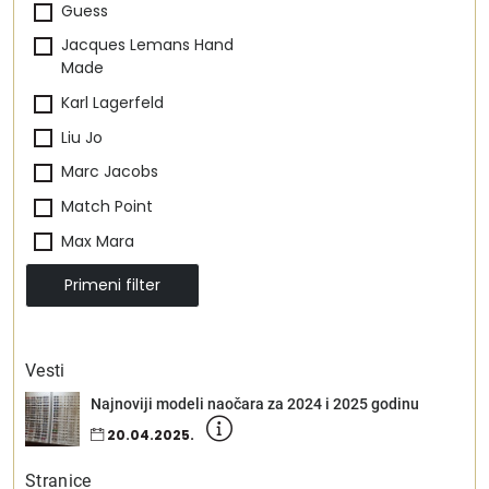
Guess
Jacques Lemans Hand
Made
Karl Lagerfeld
Liu Jo
Marc Jacobs
Match Point
Max Mara
Michael Kors
Primeni filter
Missoni
Vintage Original
Vesti
Najnoviji modeli naočara za 2024 i 2025 godinu
20.04.2025.
Stranice