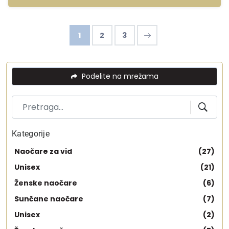
1
2
3
Podelite na mrežama
Kategorije
Naočare za vid
(27)
Unisex
(21)
Ženske naočare
(6)
Sunčane naočare
(7)
Unisex
(2)