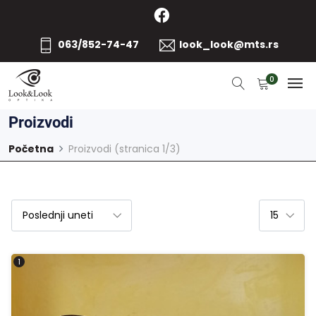
063/852-74-47
look_look@mts.rs
0
Proizvodi
Početna
Proizvodi (stranica 1/3)
1