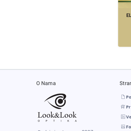
E
O Nama
Stra
Po
Pr
Ve
Fo