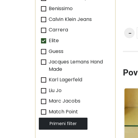
Benissimo
Calvin Klein Jeans
Carrera
Elite
Guess
Jacques Lemans Hand
Made
Pov
Karl Lagerfeld
Liu Jo
Marc Jacobs
Match Point
Max Mara
Primeni filter
Michael Kors