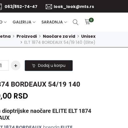
063/852-74-47
look_look@mts.rs
0
O
GALERIJA
SARADNJA
četna
Proizvodi
Naočare za vid
Unisex
ELT 1874 BORDEAUX 54/19 140 (Elite)
Dodaj u korpu
874 BORDEAUX 54/19 140
0,00 RSD
 dioptrijske naočare ELITE ELT 1874
AUX
LT 1874 BORDEAUX
brenda
ELITE