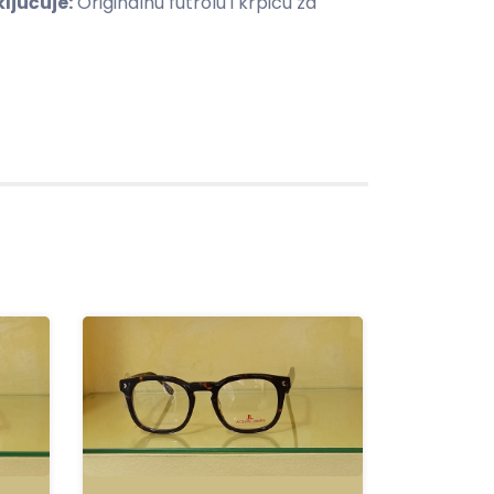
ljučuje:
Originalnu futrolu i krpicu za