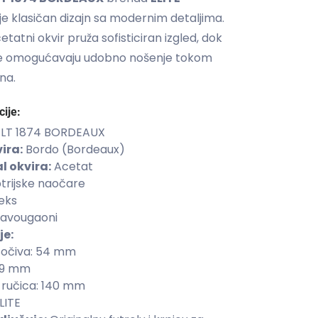
e klasičan dizajn sa modernim detaljima.
tatni okvir pruža sofisticiran izgled, dok
je omogućavaju udobno nošenje tokom
na.
cije:
LT 1874 BORDEAUX
ira:
Bordo (Bordeaux)
l okvira:
Acetat
trijske naočare
eks
avougaoni
je:
 sočiva: 54 mm
19 mm
 ručica: 140 mm
LITE