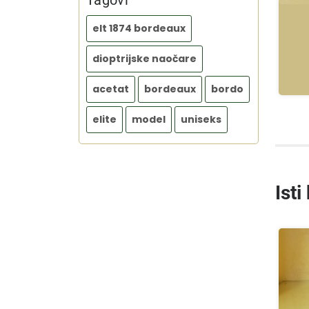
Tagovi
elt 1874 bordeaux
dioptrijske naočare
acetat
bordeaux
bordo
elite
model
uniseks
Isti