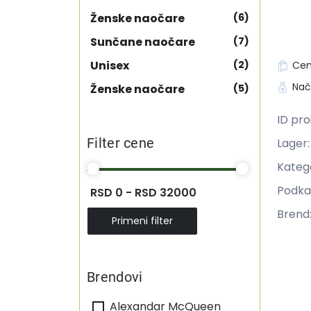
Ženske naočare
(6)
Sunčane naočare
(7)
Unisex
(2)
Cen
Nač
Ženske naočare
(5)
ID pro
Filter cene
Lager
Katego
Podka
RSD 0 - RSD 32000
Brend
Primeni filter
Brendovi
Alexandar McQueen