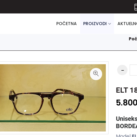
POČETNA
PROIZVODI
AKTUELN
Po
ELT 1
5.80
Uniseks
BORDE
Model
E