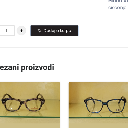
Paket uk
čišćenje
Dodaj u korpu
ezani proizvodi