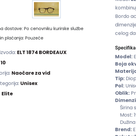
kombinuj
Bordo ace
dimenzi
a dostave: Po cenovniku kurirske službe
celog da
in plaćanja: Pouzeće
Specifika
izvoda:
ELT 1874 BORDEAUX
Model:
E
:
10
Boja okv
Materija
rija:
Naočare za vid
Tip:
Diop
tegorija:
Unisex
Pol:
Unis
Oblik:
Pr
:
Elite
Dimenzi
Širina
Most: 
Dužina
Brend:
E