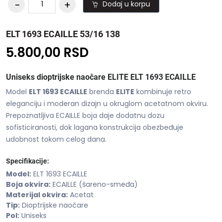
Dodaj u korpu
ELT 1693 ECAILLE 53/16 138
5.800,00 RSD
Uniseks dioptrijske naočare ELITE ELT 1693 ECAILLE
Model
ELT 1693 ECAILLE
brenda
ELITE
kombinuje retro
eleganciju i moderan dizajn u okruglom acetatnom okviru.
Prepoznatljiva ECAILLE boja daje dodatnu dozu
sofisticiranosti, dok lagana konstrukcija obezbeđuje
udobnost tokom celog dana.
Specifikacije:
Model:
ELT 1693 ECAILLE
Boja okvira:
ECAILLE (šareno-smeđa)
Materijal okvira:
Acetat
Tip:
Dioptrijske naočare
Pol:
Uniseks