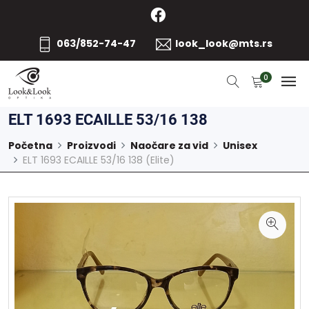
063/852-74-47
look_look@mts.rs
0
ELT 1693 ECAILLE 53/16 138
Početna
Proizvodi
Naočare za vid
Unisex
ELT 1693 ECAILLE 53/16 138 (Elite)