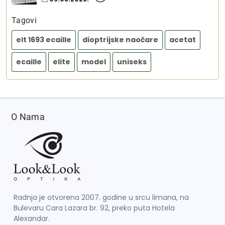
Tagovi
elt 1693 ecaille
dioptrijske naočare
acetat
ecaille
elite
model
uniseks
O Nama
Radnja je otvorena 2007. godine u srcu limana, na
Bulevaru Cara Lazara br. 92, preko puta Hotela
Alexandar.