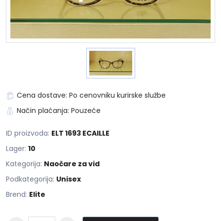
Cena dostave: Po cenovniku kurirske službe
Način plaćanja: Pouzeće
ID proizvoda:
ELT 1693 ECAILLE
Lager:
10
Kategorija:
Naočare za vid
Podkategorija:
Unisex
Brend:
Elite