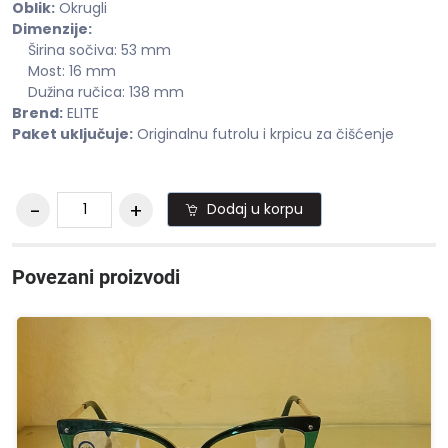
Oblik:
Okrugli
Dimenzije:
Širina sočiva: 53 mm
Most: 16 mm
Dužina ručica: 138 mm
Brend:
ELITE
Paket uključuje:
Originalnu futrolu i krpicu za čišćenje
Dodaj u korpu
Povezani proizvodi