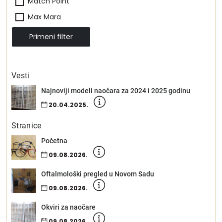
Match Point
Max Mara
Michael Kors
Primeni filter
Missoni
Vintage Original
Vesti
Najnoviji modeli naočara za 2024 i 2025 godinu
20.04.2025.
Stranice
Početna
09.08.2026.
Oftalmološki pregled u Novom Sadu
09.08.2026.
Okviri za naočare
09.08.2026.