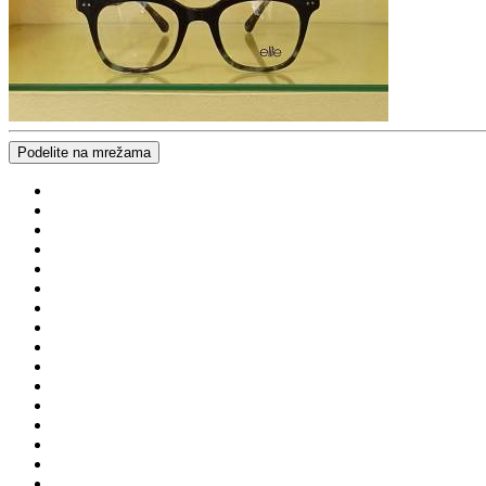
Podelite na mrežama