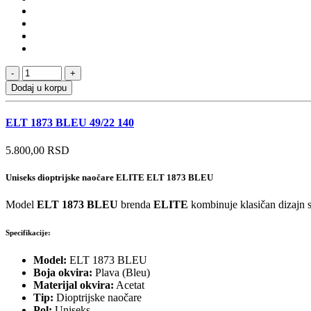
Dodaj u korpu
ELT 1873 BLEU 49/22 140
5.800,00 RSD
Uniseks dioptrijske naočare ELITE ELT 1873 BLEU
Model
ELT 1873 BLEU
brenda
ELITE
kombinuje klasičan dizajn s
Specifikacije:
Model:
ELT 1873 BLEU
Boja okvira:
Plava (Bleu)
Materijal okvira:
Acetat
Tip:
Dioptrijske naočare
Pol:
Uniseks