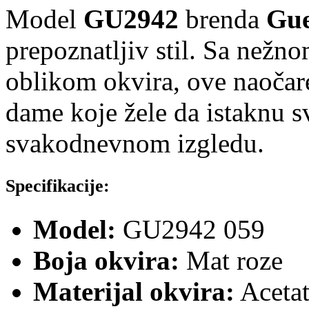
Model
GU2942
brenda
Gue
prepoznatljiv stil. Sa nežn
oblikom okvira, ove naočar
dame koje žele da istaknu s
svakodnevnom izgledu.
Specifikacije:
Model:
GU2942 059
Boja okvira:
Mat roze
Materijal okvira:
Aceta